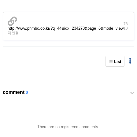
78
http://www.phmbc.co.kr/?q=44&idx=234278&page=6&mode=view
10
회 연결
List
comment
0
There are no registered comments.