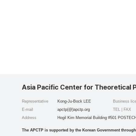
Asia Pacific Center for Theoretical 
Representative
Kong-Ju-Bock LEE
Business li
E-mail
apctp(@)apctp.org
TEL | FAX
Address
Hogil Kim Memorial Building #501 POSTECH
The APCTP is supported by the Korean Government through t