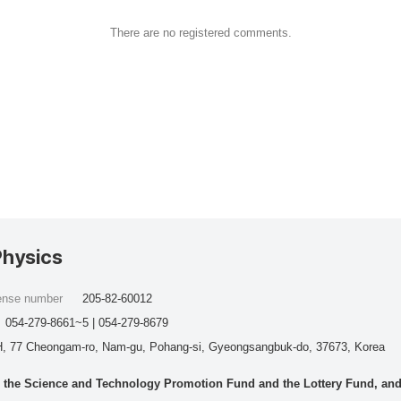
There are no registered comments.
Physics
cense number
205-82-60012
054-279-8661~5 | 054-279-8679
, 77 Cheongam-ro, Nam-gu, Pohang-si, Gyeongsangbuk-do, 37673, Korea
he Science and Technology Promotion Fund and the Lottery Fund, and wo