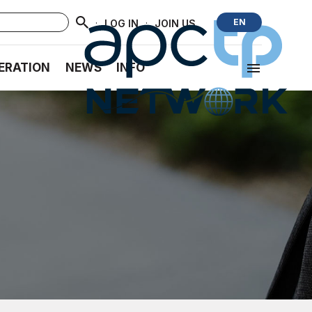
·
·
EN
LOG IN
JOIN US
ERATION
NEWS
INFO