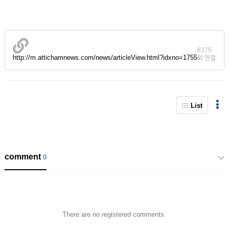
8375
http://m.attichamnews.com/news/articleView.html?idxno=1755
회 연결
List
comment
0
There are no registered comments.