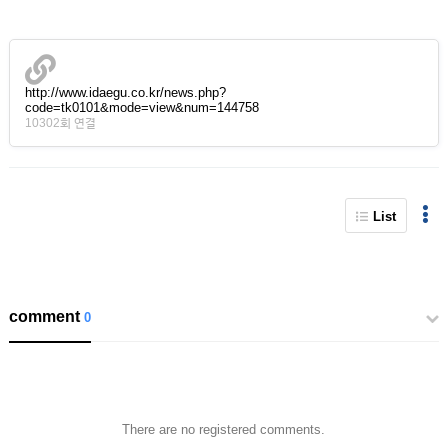
http://www.idaegu.co.kr/news.php?
code=tk0101&mode=view&num=144758
10302회 연결
List
comment
0
There are no registered comments.