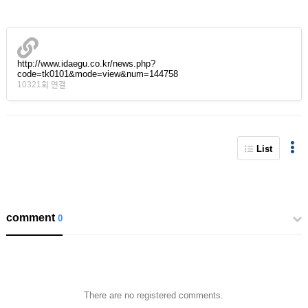
http://www.idaegu.co.kr/news.php?
code=tk0101&mode=view&num=144758
10321회 연결
List
comment
0
There are no registered comments.