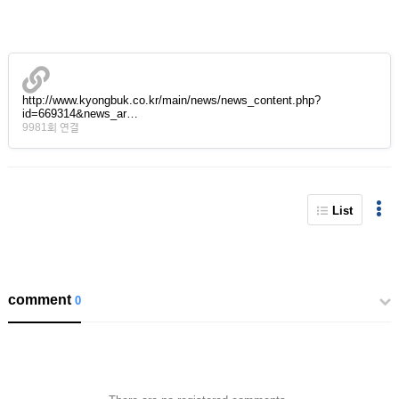
http://www.kyongbuk.co.kr/main/news/news_content.php?
id=669314&news_ar…
9981회 연결
List
comment
0