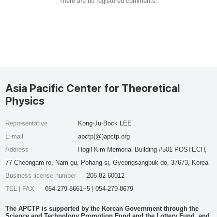
There are no registered comments.
Asia Pacific Center for Theoretical
Physics
Representative
Kong-Ju-Bock LEE
E-mail
apctp(@)apctp.org
Address
Hogil Kim Memorial Building #501 POSTECH,
77 Cheongam-ro, Nam-gu, Pohang-si, Gyeongsangbuk-do, 37673, Korea
Business license number
205-82-60012
TEL | FAX
054-279-8661~5 | 054-279-8679
The APCTP is supported by the Korean Government through the
Science and Technology Promotion Fund and the Lottery Fund, and