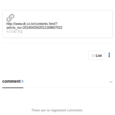
http://www.dt.co.kr/contents.html?
article_no=2014042502012169607022
9103회 연결
List
comment
0
There are no registered comments.