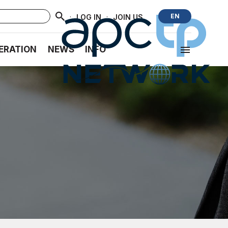
·
·
EN
LOG IN
JOIN US
ERATION
NEWS
INFO