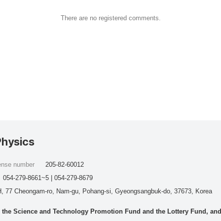
There are no registered comments.
Physics
cense number
205-82-60012
054-279-8661~5 | 054-279-8679
, 77 Cheongam-ro, Nam-gu, Pohang-si, Gyeongsangbuk-do, 37673, Korea
he Science and Technology Promotion Fund and the Lottery Fund, and wo