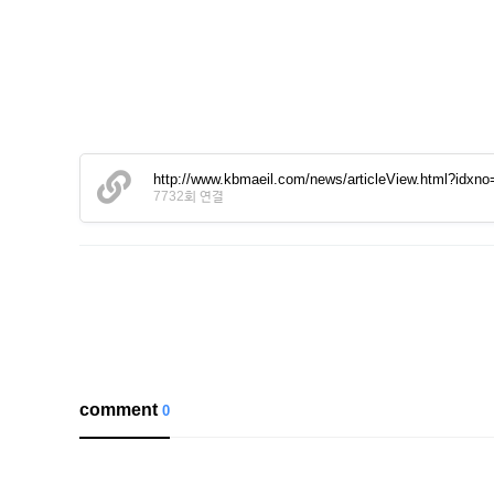
http://www.kbmaeil.com/news/articleView.html?idxn
7732회 연결
comment
0