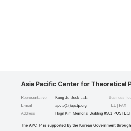
Asia Pacific Center for Theoretical 
Representative
Kong-Ju-Bock LEE
Business li
E-mail
apctp(@)apctp.org
TEL | FAX
Address
Hogil Kim Memorial Building #501 POSTECH
The APCTP is supported by the Korean Government through t