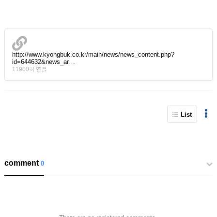
http://www.kyongbuk.co.kr/main/news/news_content.php?
id=644632&news_ar…
11900회 연결
List
comment
0