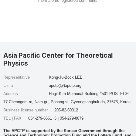
There are no registered comments.
Asia Pacific Center for Theoretical
Physics
Representative
Kong-Ju-Bock LEE
E-mail
apctp(@)apctp.org
Address
Hogil Kim Memorial Building #501 POSTECH,
77 Cheongam-ro, Nam-gu, Pohang-si, Gyeongsangbuk-do, 37673, Korea
Business license number
205-82-60012
TEL | FAX
054-279-8661~5 | 054-279-8679
The APCTP is supported by the Korean Government through the
Science and Technology Promotion Fund and the Lottery Fund, and