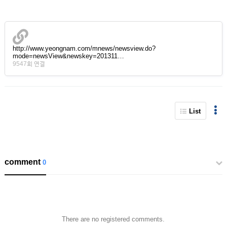
http://www.yeongnam.com/mnews/newsview.do?
mode=newsView&newskey=201311…
9547회 연결
List
comment
0
There are no registered comments.