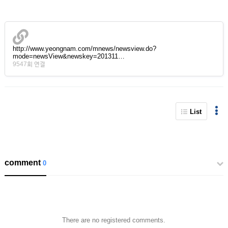
http://www.yeongnam.com/mnews/newsview.do?
mode=newsView&newskey=201311…
9547회 연결
List
comment
0
There are no registered comments.