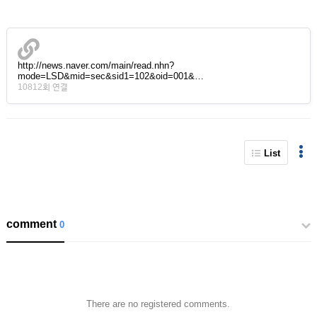
http://news.naver.com/main/read.nhn?
mode=LSD&mid=sec&sid1=102&oid=001&…
10812회 연결
List
comment
0
There are no registered comments.