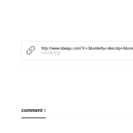
http://www.idaegu.com/?c=3&orderby=desc&p=6&sor
8202회 연결
comment
0