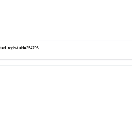
t=d_regis&uid=254796