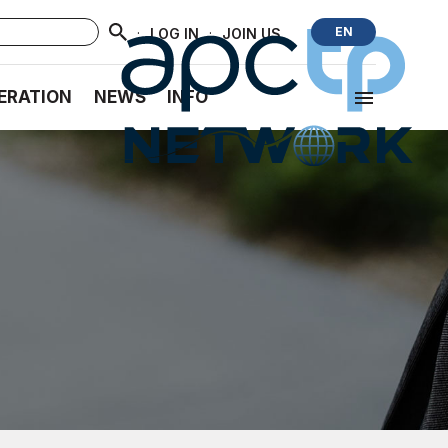
·
·
EN
LOG IN
JOIN US
ERATION
NEWS
INFO