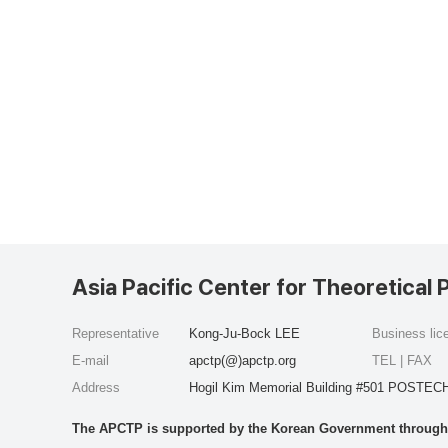
Asia Pacific Center for Theoretical 
Representative
Kong-Ju-Bock LEE
Business li
E-mail
apctp(@)apctp.org
TEL | FAX
Address
Hogil Kim Memorial Building #501 POSTECH
The APCTP is supported by the Korean Government through t