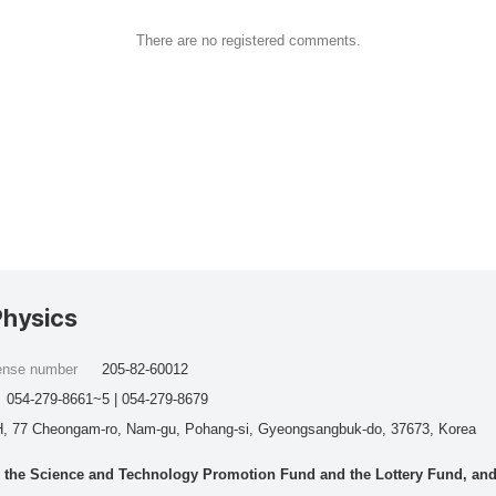
There are no registered comments.
Physics
cense number
205-82-60012
054-279-8661~5 | 054-279-8679
, 77 Cheongam-ro, Nam-gu, Pohang-si, Gyeongsangbuk-do, 37673, Korea
he Science and Technology Promotion Fund and the Lottery Fund, and wo