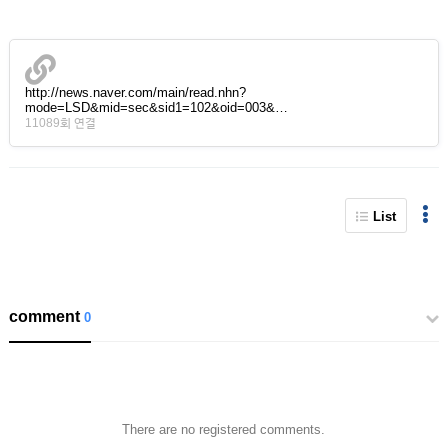
http://news.naver.com/main/read.nhn?
mode=LSD&mid=sec&sid1=102&oid=003&…
11089회 연결
List
comment
0
There are no registered comments.