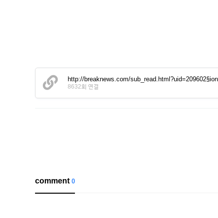
http://breaknews.com/sub_read.html?uid=209602§io
8632회 연결
comment
0