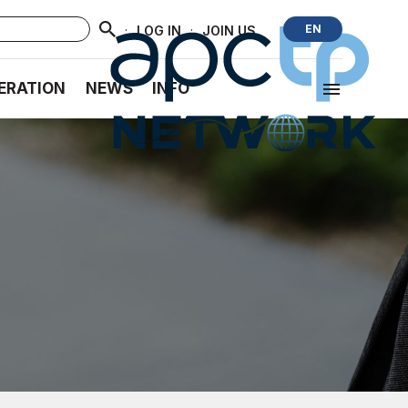
·
·
EN
LOG IN
JOIN US
ERATION
NEWS
INFO