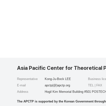
Asia Pacific Center for Theoretical 
Representative
Kong-Ju-Bock LEE
Business li
E-mail
apctp(@)apctp.org
TEL | FAX
Address
Hogil Kim Memorial Building #501 POSTECH
The APCTP is supported by the Korean Government through t