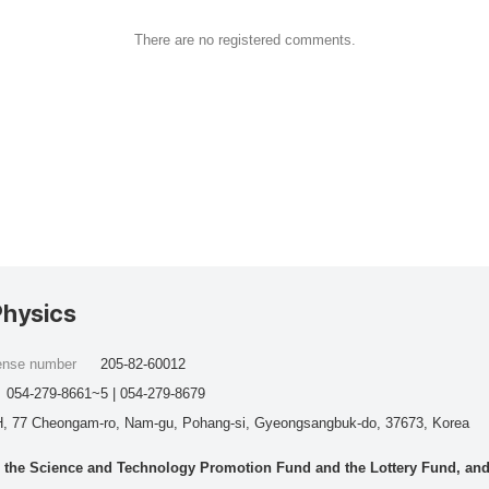
There are no registered comments.
Physics
cense number
205-82-60012
054-279-8661~5 | 054-279-8679
, 77 Cheongam-ro, Nam-gu, Pohang-si, Gyeongsangbuk-do, 37673, Korea
he Science and Technology Promotion Fund and the Lottery Fund, and wo