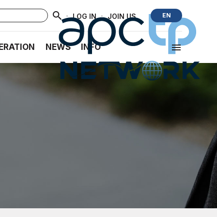
·
·
EN
LOG IN
JOIN US
ERATION
NEWS
INFO