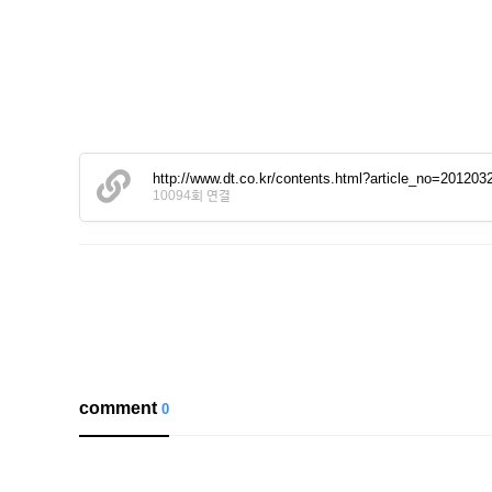
http://www.dt.co.kr/contents.html?article_no=2012
10094회 연결
comment
0