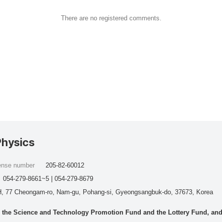
There are no registered comments.
Physics
cense number
205-82-60012
054-279-8661~5 | 054-279-8679
, 77 Cheongam-ro, Nam-gu, Pohang-si, Gyeongsangbuk-do, 37673, Korea
he Science and Technology Promotion Fund and the Lottery Fund, and wo