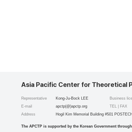
Asia Pacific Center for Theoretical 
Representative
Kong-Ju-Bock LEE
Business li
E-mail
apctp(@)apctp.org
TEL | FAX
Address
Hogil Kim Memorial Building #501 POSTECH
The APCTP is supported by the Korean Government through t