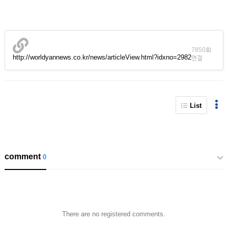
7850회
http://worldyannews.co.kr/news/articleView.html?idxno=2982
연결
List
comment
0
There are no registered comments.