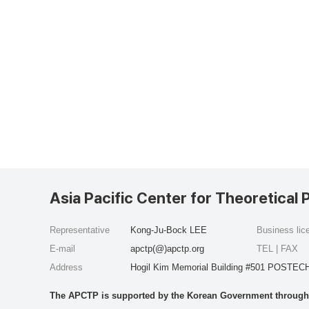
Asia Pacific Center for Theoretical 
Representative
Kong-Ju-Bock LEE
Business li
E-mail
apctp(@)apctp.org
TEL | FAX
Address
Hogil Kim Memorial Building #501 POSTECH
The APCTP is supported by the Korean Government through t