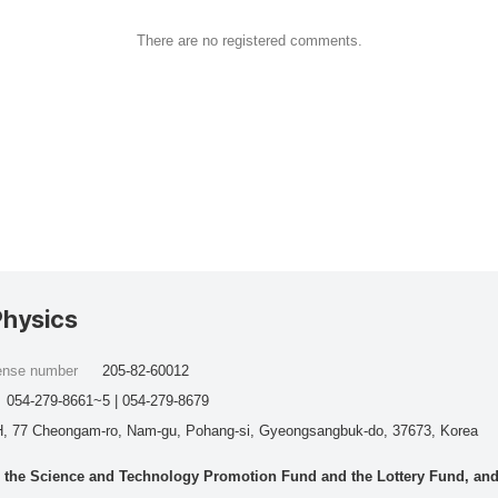
There are no registered comments.
Physics
cense number
205-82-60012
054-279-8661~5 | 054-279-8679
, 77 Cheongam-ro, Nam-gu, Pohang-si, Gyeongsangbuk-do, 37673, Korea
he Science and Technology Promotion Fund and the Lottery Fund, and wo