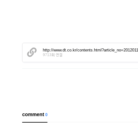
http://www.dt.co.kr/contents.html?article_no=20120
9713회 연결
comment
0