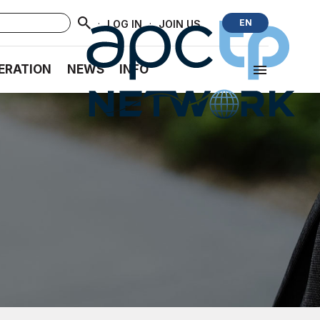
·
·
EN
LOG IN
JOIN US
ERATION
NEWS
INFO