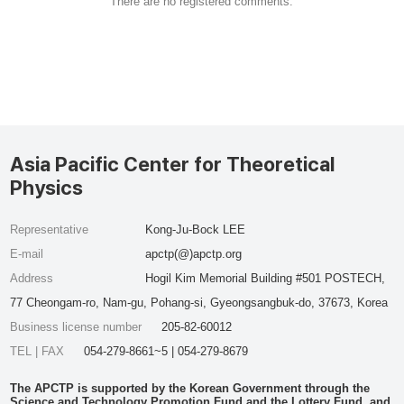
There are no registered comments.
Asia Pacific Center for Theoretical
Physics
Representative
Kong-Ju-Bock LEE
E-mail
apctp(@)apctp.org
Address
Hogil Kim Memorial Building #501 POSTECH,
77 Cheongam-ro, Nam-gu, Pohang-si, Gyeongsangbuk-do, 37673, Korea
Business license number
205-82-60012
TEL | FAX
054-279-8661~5 | 054-279-8679
The APCTP is supported by the Korean Government through the
Science and Technology Promotion Fund and the Lottery Fund, and