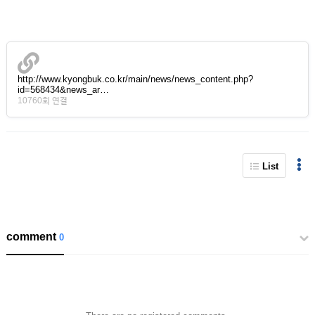
http://www.kyongbuk.co.kr/main/news/news_content.php?
id=568434&news_ar…
10760회 연결
List
comment
0