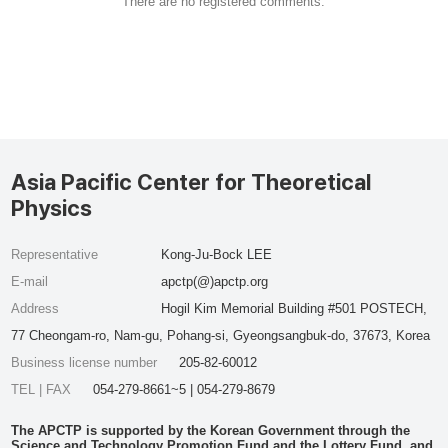
There are no registered comments.
Asia Pacific Center for Theoretical
Physics
Representative
Kong-Ju-Bock LEE
E-mail
apctp(@)apctp.org
Address
Hogil Kim Memorial Building #501 POSTECH,
77 Cheongam-ro, Nam-gu, Pohang-si, Gyeongsangbuk-do, 37673, Korea
Business license number
205-82-60012
TEL | FAX
054-279-8661~5 | 054-279-8679
The APCTP is supported by the Korean Government through the
Science and Technology Promotion Fund and the Lottery Fund, and