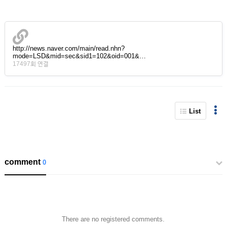
http://news.naver.com/main/read.nhn?
mode=LSD&mid=sec&sid1=102&oid=001&…
17497회 연결
List
comment
0
There are no registered comments.