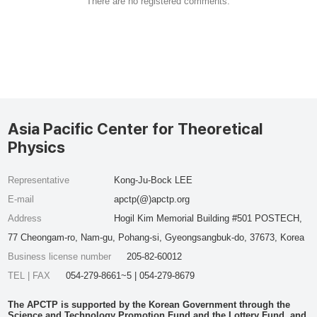
There are no registered comments.
Asia Pacific Center for Theoretical
Physics
Representative
Kong-Ju-Bock LEE
E-mail
apctp(@)apctp.org
Address
Hogil Kim Memorial Building #501 POSTECH,
77 Cheongam-ro, Nam-gu, Pohang-si, Gyeongsangbuk-do, 37673, Korea
Business license number
205-82-60012
TEL | FAX
054-279-8661~5 | 054-279-8679
The APCTP is supported by the Korean Government through the
Science and Technology Promotion Fund and the Lottery Fund, and