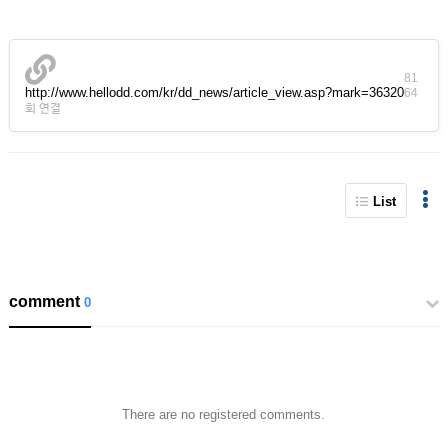
81
http://www.hellodd.com/kr/dd_news/article_view.asp?mark=36320
64
회 연결
List
comment
0
There are no registered comments.