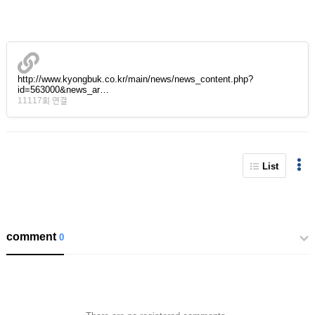
http://www.kyongbuk.co.kr/main/news/news_content.php?
id=563000&news_ar…
11117회 연결
List
comment
0