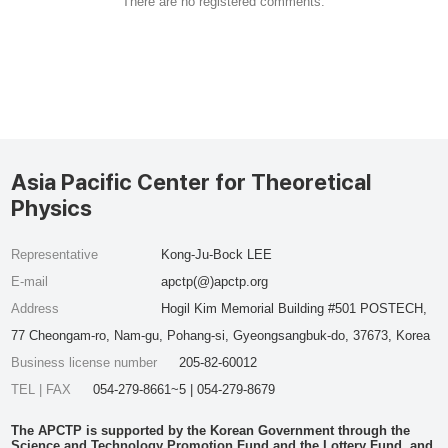
There are no registered comments.
Asia Pacific Center for Theoretical
Physics
Representative
Kong-Ju-Bock LEE
E-mail
apctp(@)apctp.org
Address
Hogil Kim Memorial Building #501 POSTECH,
77 Cheongam-ro, Nam-gu, Pohang-si, Gyeongsangbuk-do, 37673, Korea
Business license number
205-82-60012
TEL | FAX
054-279-8661~5 | 054-279-8679
The APCTP is supported by the Korean Government through the
Science and Technology Promotion Fund and the Lottery Fund, and