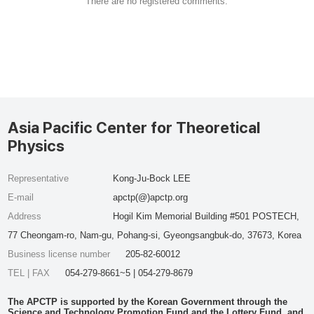
There are no registered comments.
Asia Pacific Center for Theoretical
Physics
Representative
Kong-Ju-Bock LEE
E-mail
apctp(@)apctp.org
Address
Hogil Kim Memorial Building #501 POSTECH,
77 Cheongam-ro, Nam-gu, Pohang-si, Gyeongsangbuk-do, 37673, Korea
Business license number
205-82-60012
TEL | FAX
054-279-8661~5 | 054-279-8679
The APCTP is supported by the Korean Government through the
Science and Technology Promotion Fund and the Lottery Fund, and