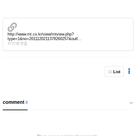
http://www.mt.co.kr/view/mtview.php?
type=1&no=2011120211378260257&outl…
9727회 연결
List
comment
0