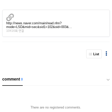
http://news.naver.com/main/read.nhn?
mode=LSD&mid=sec&sid1=102&oid=003&…
10416회 연결
List
comment
0
There are no registered comments.