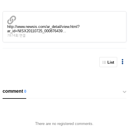
http://www.newsis.com/ar_detail/view.html?
ar_id=NISX20110725_000876439…
7874회 연결
List
comment
0
There are no registered comments.