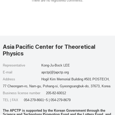
There are no registered comments.
Asia Pacific Center for Theoretical
Physics
Representative
Kong-Ju-Bock LEE
E-mail
apctp(@)apctp.org
Address
Hogil Kim Memorial Building #501 POSTECH,
77 Cheongam-ro, Nam-gu, Pohang-si, Gyeongsangbuk-do, 37673, Korea
Business license number
205-82-60012
TEL | FAX
054-279-8661~5 | 054-279-8679
The APCTP is supported by the Korean Government through the
Science and Technology Promotion Fund and the Lottery Fund, and