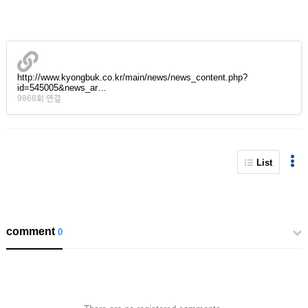
http://www.kyongbuk.co.kr/main/news/news_content.php?
id=545005&news_ar…
9868회 연결
List
comment
0