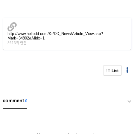
http://www.hellodd.com/Kr/DD_News/Article_View.asp?
Mark=34802&Midx=1
8613회 연결
List
comment
0