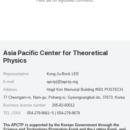
There are no registered comments.
Asia Pacific Center for Theoretical
Physics
Representative
Kong-Ju-Bock LEE
E-mail
apctp(@)apctp.org
Address
Hogil Kim Memorial Building #501 POSTECH,
77 Cheongam-ro, Nam-gu, Pohang-si, Gyeongsangbuk-do, 37673, Korea
Business license number
205-82-60012
TEL | FAX
054-279-8661~5 | 054-279-8679
The APCTP is supported by the Korean Government through the
Science and Technology Promotion Fund and the Lottery Fund, and