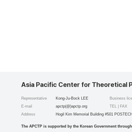
Asia Pacific Center for Theoretical 
Representative
Kong-Ju-Bock LEE
Business li
E-mail
apctp(@)apctp.org
TEL | FAX
Address
Hogil Kim Memorial Building #501 POSTECH
The APCTP is supported by the Korean Government through t