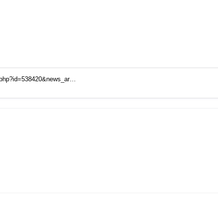
t.php?id=538420&news_ar…