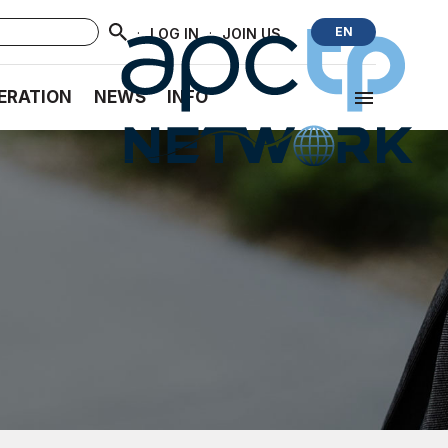
·
·
EN
LOG IN
JOIN US
ERATION
NEWS
INFO