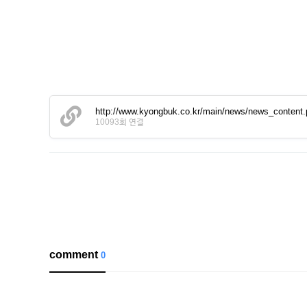
http://www.kyongbuk.co.kr/main/news/news_conten
10093회 연결
comment
0