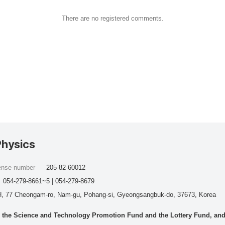
There are no registered comments.
Physics
cense number
205-82-60012
054-279-8661~5 | 054-279-8679
, 77 Cheongam-ro, Nam-gu, Pohang-si, Gyeongsangbuk-do, 37673, Korea
he Science and Technology Promotion Fund and the Lottery Fund, and wo