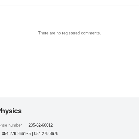
There are no registered comments.
Physics
cense number
205-82-60012
054-279-8661~5 | 054-279-8679