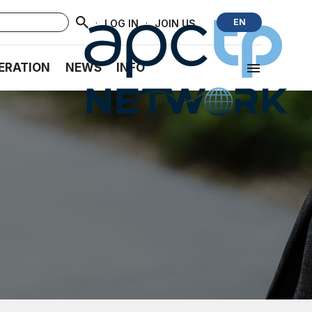
·
·
EN
LOG IN
JOIN US
ERATION
NEWS
INFO