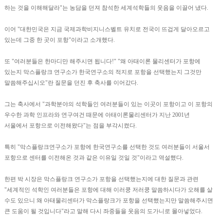
하는 것을 이해해달라"는 농담을 던져 참석한 세계석학들의 웃음을 이끌어 냈다.
이어 "대한민국은 지금 국제과학비지니스벨트 유치로 전국이 뜨겁게 달아오르고
있는데 그중 한 곳이 포항"이라고 소개했다.
또 "여러분들은 한마디만 해주시면 됩니다!" "왜 아태이론 물리센터가 포항에
있는지 막스플랑크 연구소가 한국연구소의 적지로 포항을 선택했는지 그것만
말씀해주십시오"란 질문을 던진 후 축사를 이어갔다.
그는 축사에서 "과학분야의 석학들인 여러분들이 있는 이곳이 포항이고 이 포항의
우수한 과학 인프라와 연구여건 때문에 아태이론물리센터가 지난 2001년
서울에서 포항으로 이전해왔다"는 점을 부각시켰다.
특히 "막스플랑크연구소가 포항에 한국연구소를 선택한 것도 여러분들이 서울서
포항으로 센터를 이전해온 것과 같은 이유일 것일 것"이라고 역설했다.
한편 박 시장은 막스플랑크 연구소가 포항을 선택했는지에 대한 질문과 관련
"세계적인 석학인 여러분들은 포항에 대해 이러쿵 저러쿵 말씀하시다가 오해를 살
수도 있으니 왜 아태물리센터가 막스플랑크가 포항을 선택했는지만 말씀해주시면
큰 도움이 될 것입니다"라고 말해 다시 좌중들을 웃음의 도가니로 몰아넣었다.