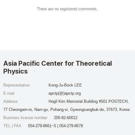
There are no registered comments.
Asia Pacific Center for Theoretical
Physics
Representative
Kong-Ju-Bock LEE
E-mail
apctp(@)apctp.org
Address
Hogil Kim Memorial Building #501 POSTECH,
77 Cheongam-ro, Nam-gu, Pohang-si, Gyeongsangbuk-do, 37673, Korea
Business license number
205-82-60012
TEL | FAX
054-279-8661~5 | 054-279-8679