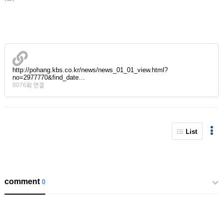
http://pohang.kbs.co.kr/news/news_01_01_view.html?
no=2977770&find_date…
8076회 연결
List
comment
0