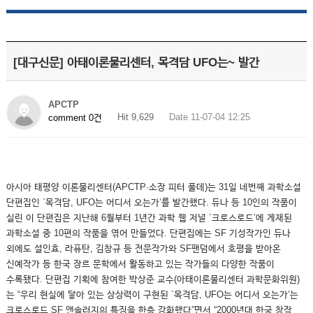
[대구신문] 아태이론물리센터, 목격담 UFO는~ 발간
APCTP
Hit 9,629
Date 11-07-04 12:25
comment 0건
아시아 태평양 이론물리센터(APCTP·소장 피터 풀데)는 31일 네번째 과학소설
단편집인 `목격담, UFO는 어디서 오는가’를 발간했다. 듀나 등 10인의 작품이
실린 이 단편집은 지난해 6월부터 1년간 과학 웹 저널 `크로스로드’에 게재된
과학소설 중 10편의 작품을 엮어 만들었다. 단편집에는 SF 기성작가인 듀나
외에도 설인효, 라퓨탄, 김창규 등 전문작가와 SF팬덤에서 호평을 받아온
신예작가 등 한국 장르 문학에서 활동하고 있는 작가들의 다양한 작품이
수록됐다. 단편집 기획에 참여한 박상준 교수(아태이론물리센터 과학문화위원)
는 “우리 현실에 닿아 있는 상상력이 구현된 `목격담, UFO는 어디서 오는가’는
크로스로드 SF 앤솔러지의 특징을 한층 강화했다”면서 “2000년대 한국 창작