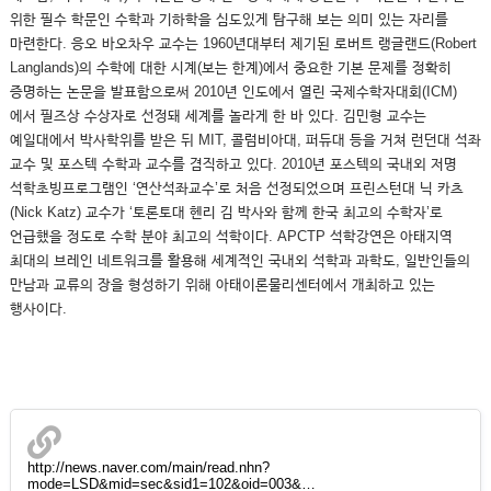
위한 필수 학문인 수학과 기하학을 심도있게 탐구해 보는 의미 있는 자리를
마련한다. 응오 바오차우 교수는 1960년대부터 제기된 로버트 랭글랜드(Robert
Langlands)의 수학에 대한 시계(보는 한계)에서 중요한 기본 문제를 정확히
증명하는 논문을 발표함으로써 2010년 인도에서 열린 국제수학자대회(ICM)
에서 필즈상 수상자로 선정돼 세계를 놀라게 한 바 있다. 김민형 교수는
예일대에서 박사학위를 받은 뒤 MIT, 콜럼비아대, 퍼듀대 등을 거쳐 런던대 석좌
교수 및 포스텍 수학과 교수를 겸직하고 있다. 2010년 포스텍의 국내외 저명
석학초빙프로그램인 ‘연산석좌교수’로 처음 선정되었으며 프린스턴대 닉 카츠
(Nick Katz) 교수가 ‘토론토대 헨리 김 박사와 함께 한국 최고의 수학자’로
언급했을 정도로 수학 분야 최고의 석학이다. APCTP 석학강연은 아태지역
최대의 브레인 네트워크를 활용해 세계적인 국내외 석학과 과학도, 일반인들의
만남과 교류의 장을 형성하기 위해 아태이론물리센터에서 개최하고 있는
행사이다.
http://news.naver.com/main/read.nhn?
mode=LSD&mid=sec&sid1=102&oid=003&…