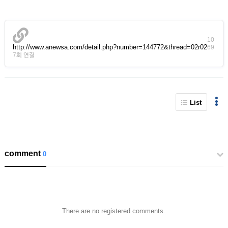
10
http://www.anewsa.com/detail.php?number=144772&thread=02r02
69
7회 연결
List
comment
0
There are no registered comments.