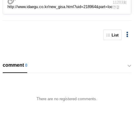
11203회
http://www.idaegu.co.kr/new_gisa.html?uid=218964&part=loc
연결
List
comment
0
There are no registered comments.