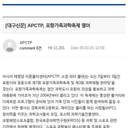
[대구신문] APCTP, 포항가족과학축제 열어
APCTP
Hit 11,201
Date 05-01-01 12:00
comment 0건
아시아 태평양 이론물리센터(APCTP, 소장 피터 풀데)는 오는 5일부터 3일간
포항시와 공동으로`제7회 포항가족과학축제 및 제3회 과학체험 한마당’을
갖는다. 포항가족과학축제는 첨단 과학도시 포항의 위상을 홍보하고 과학
대중화에 기어코자 지난 2004년부터 열리고 있다. 이 축제에는 풍성한 볼거리와
다채로운 프로그램이 준비돼 있어 가족 단위 시민들이 함께 참여하며 즐길 수
있다. 이번 행사는 경북과학고등학교, 재미있는 물리를 하는 사람들(APC),
창의력을 키우는 과학교사들의 모임, 포스텍 과학기술진흥센터,
포항해양스포츠클럽, 한국표준과학연구원(KRISS) 등 과학 및 스포츠 관련
기관에서 참여할 예정이다. `스포츠 과학놀이 페스티벌’을 주제로 포항