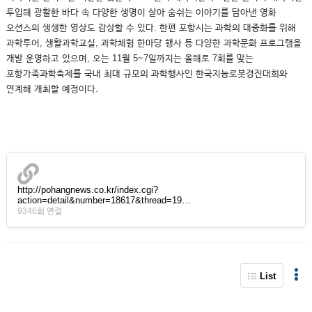
투입해 광활한 바다 속 다양한 생명이 살아 숨쉬는 이야기를 담아낸 영화
오션스의 생생한 영상도 감상할 수 있다. 한편 포항시는 과학의 대중화를 위해
과학투어, 생활과학교실, 과학체험 한마당 행사 등 다양한 과학문화 프로그램을
개발 운영하고 있으며, 오는 11월 5~7일까지는 올해로 7회를 맞는
포항가족과학축제를 국내 최대 규모의 과학행사인 한국지능로봇경진대회와
연계해 개최할 예정이다.
http://pohangnews.co.kr/index.cgi?
action=detail&number=18617&thread=19…
9346회 연결
List