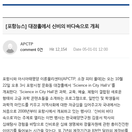
[포항뉴스] 대잠홀에서 신비의 바다속으로 개최
APCTP
Hit 12,154
Date 05-01-01 12:00
comment 0건
포항시와 아시아태평양 이론물리센터(APCTP, 소장 피터 풀데)는 오는 10월
22일 오후 3시 포항시청 문화동 대잠홀에서 ‘Science in City HallⅤ’를
개최한다. ‘Science in City Hall’은 과학, 교육, 예술, 체험이 결합된 새로운
형태의 고급 과학 콘텐츠들을 소개하는 프로그램으로, 일반인 및 학생들의
과학적 마인드를 키우고 지역사회에 대한 자긍심을 심어주고자 국내에서는
처음으로 2008년부터 포항시에서 개최하고 있는 행사다. ‘신비의 바다
속으로’라는 주제로 열리는 이번 행사는 한국해양연구원 김웅서 박사의
심해탐사 경험을 바탕으로 신비로운 심해 생명체와 광물자원에 관한 흥미진진한
이야기를 들어보는 시간을 갖는다. 또 7년의 제작기간과 8천만 달러의 제작비를