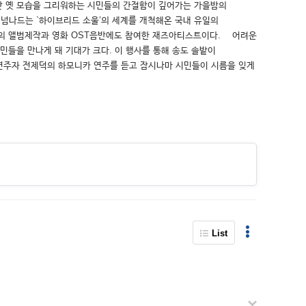
지만 옛 모습을 그리워하는 시민들의 간절함이 깊어가는 가을밤의
넘나드는 `하이브리드 소울’의 세계를 개척해온 국내 유일의
들의 앨범제작과 영화 OST음반에도 참여한 재즈아티스트이다. 어려운
들을 만나게 돼 기대가 크다. 이 행사를 통해 송도 솔밭이
연주자 전제덕의 하모니카 연주를 듣고 잠시나마 시민들이 시름을 잊게
List