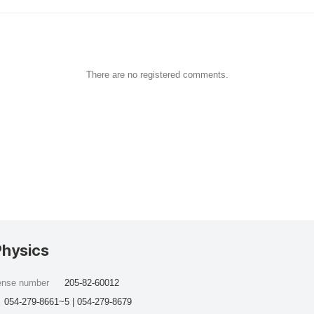
There are no registered comments.
Physics
cense number
205-82-60012
054-279-8661~5 | 054-279-8679