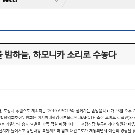
Media
 밤하늘, 하모니카 소리로 수놓다
 포항시 후원으로 개최되는 `2010 APCTP와 함께하는 솥발음악회’가 26일 오
 솔밭음악회추진위원회는 아시아태평양이론물리센터(APCTP·소장 로버트 러플린)와 
주로 가을밤의 송도 솔밭을 가득 적실 예정이다. 포항사람 누구에게나 영원한 마음의
 단지가 들어서고 동빈내항 복원계획과 함께 해안도로가 개통되면서 예전의 영광을