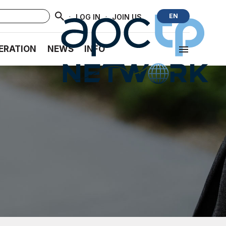
·
·
EN
LOG IN
JOIN US
ERATION
NEWS
INFO