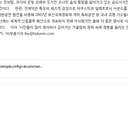
는 것처럼, 과거의 은빛 모래와 우거진 소나무 숲의 풍광을 잃어가고 있는 송도이
것이다. 한편, 전제덕은 특유의 재즈적 감성으로 어쿠스틱과 일렉트로닉 사운드를 
내한공연 협연을 비롯해 2007년 부산국제영화제 개막 축하공연 등 국내 유명 가수
난해는 세계적 신종플루 확산으로 개최하지 못해 아쉬웠지만 올해 더 좋은 행사로 시민
다. 이어 “시민들이 많이 찾아와서 깊어가는 가을밤의 정취 속에 영혼을 울리는 
 /이부용기자 lby@hidomin.com
lturetop&config=&comman…