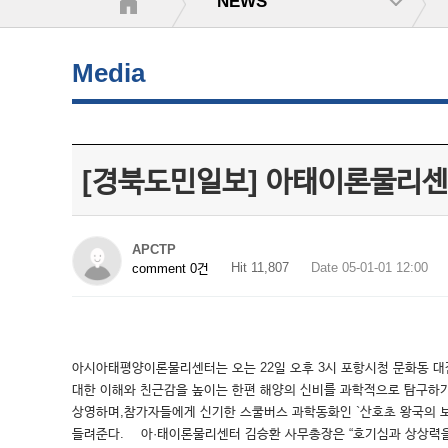
NEWS
Media
[경북도민일보] 아태이론물리센
APCTP
Hit 11,807
Date 05-01-01 12:00
comment 0건
아시아태평양이론물리센터는 오는 22일 오후 3시 포항시청 문화동 대잠홀에서 `
대한 이해와 친근감을 높이는 한편 해양의 신비를 과학적으로 탐구하기
상영하며,참가자들에게 신기한 스쿨버스 과학동화인 `산호초 왕국의 
들려준다. 아·태이론물리센터 김승환 사무총장은 “호기심과 상상력을