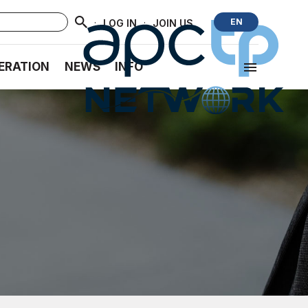
·
·
EN
LOG IN
JOIN US
ERATION
NEWS
INFO