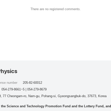
There are no registered comments.
Physics
cense number
205-82-60012
054-279-8661~5 | 054-279-8679
, 77 Cheongam-ro, Nam-gu, Pohang-si, Gyeongsangbuk-do, 37673, Korea
he Science and Technology Promotion Fund and the Lottery Fund, and wo