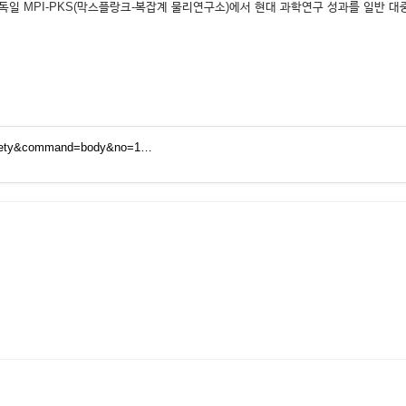
999년부터 독일 MPI-PKS(막스플랑크-복잡계 물리연구소)에서 현대 과학연구 성과를 일
society&command=body&no=1…