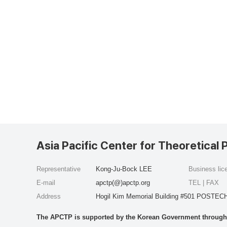
Asia Pacific Center for Theoretical 
Representative
Kong-Ju-Bock LEE
Business li
E-mail
apctp(@)apctp.org
TEL | FAX
Address
Hogil Kim Memorial Building #501 POSTECH
The APCTP is supported by the Korean Government through t