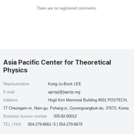
There are no registered comments.
Asia Pacific Center for Theoretical
Physics
Representative
Kong-Ju-Bock LEE
E-mail
apctp(@)apctp.org
Address
Hogil Kim Memorial Building #501 POSTECH,
77 Cheongam-ro, Nam-gu, Pohang-si, Gyeongsangbuk-do, 37673, Korea
Business license number
205-82-60012
TEL | FAX
054-279-8661~5 | 054-279-8679