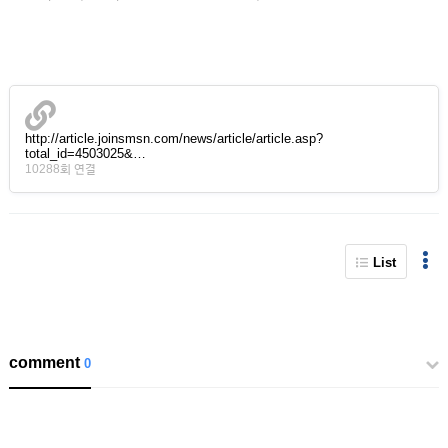
http://article.joinsmsn.com/news/article/article.asp?
total_id=4503025&…
10288회 연결
List
comment
0