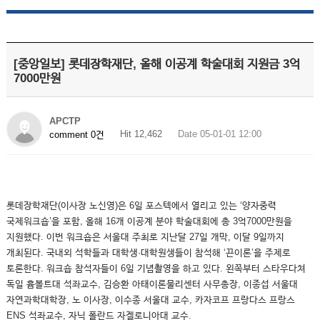
[중앙일보] 롯데장학재단, 올해 이공계 학술대회 지원금 3억
7000만원
APCTP
Hit 12,462
Date 05-01-01 12:00
comment 0건
롯데장학재단(이사장 노신영)은 6일 포스텍에서 열리고 있는 ‘양자중력
국제워크숍’을 포함, 올해 16개 이공계 분야 학술대회에 총 3억7000만원을
지원했다. 이번 워크숍은 서울대 주최로 지난달 27일 개막, 이달 9일까지
개최된다. 국내외 석학들과 대학생·대학원생들이 참석해 ‘끈이론’을 주제로
토론한다. 워크숍 참석자들이 6일 기념촬영을 하고 있다. 왼쪽부터 스타우다쳐
독일 흄볼트대 석좌교수, 김승환 아태이론물리센터 사무총장, 이종섭 서울대
자연과학대학장, 노 이사장, 이수종 서울대 교수, 카자코프 프랑다스 프랑스
ENS 석좌교수, 자닉 폴란드 자겔로니아대 교수.