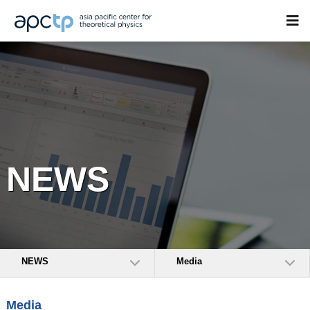
NEWS
NEWS
Media
Media