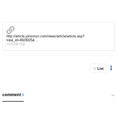
http://article.joinsmsn.com/news/article/article.asp?
total_id=4503025&…
10288회 연결
List
comment
0