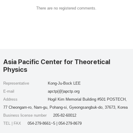
There are no registered comments.
Asia Pacific Center for Theoretical
Physics
Representative
Kong-Ju-Bock LEE
E-mail
apctp(@)apctp.org
Address
Hogil Kim Memorial Building #501 POSTECH,
77 Cheongam-ro, Nam-gu, Pohang-si, Gyeongsangbuk-do, 37673, Korea
Business license number
205-82-60012
TEL | FAX
054-279-8661~5 | 054-279-8679