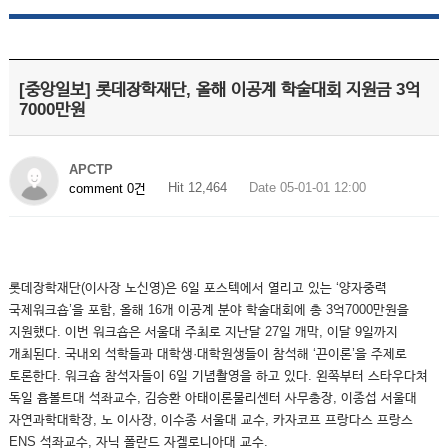
[중앙일보] 롯데장학재단, 올해 이공계 학술대회 지원금 3억
7000만원
APCTP
Hit 12,464
Date 05-01-01 12:00
comment 0건
롯데장학재단(이사장 노신영)은 6일 포스텍에서 열리고 있는 ‘양자중력
국제워크숍’을 포함, 올해 16개 이공계 분야 학술대회에 총 3억7000만원을
지원했다. 이번 워크숍은 서울대 주최로 지난달 27일 개막, 이달 9일까지
개최된다. 국내외 석학들과 대학생·대학원생들이 참석해 ‘끈이론’을 주제로
토론한다. 워크숍 참석자들이 6일 기념촬영을 하고 있다. 왼쪽부터 스타우다쳐
독일 흄볼트대 석좌교수, 김승환 아태이론물리센터 사무총장, 이종섭 서울대
자연과학대학장, 노 이사장, 이수종 서울대 교수, 카자코프 프랑다스 프랑스
ENS 석좌교수, 자닉 폴란드 자겔로니아대 교수.