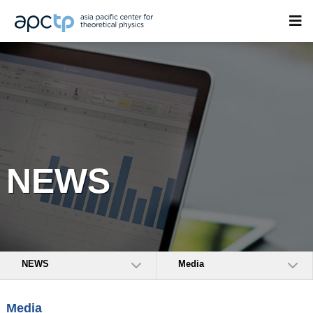
NEWS
NEWS
Media
Media