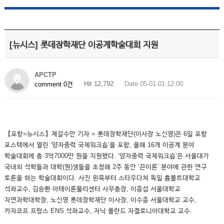
[뉴시스] 롯데장학재단 이공계학술대회 지원
APCTP
Hit 12,792
Date 05-01-01 12:00
comment 0건
【포항=뉴시스】제갈수만 기자 = 롯데장학재단(이사장 노신영)은 6일 포항
포스텍에서 열린 ‘양자중력 국제워크숍’을 포함, 올해 16개 이공계 분야
학술대회에 총 3억7000만 원을 지원했다. ‘양자중력 국제워크숍’은 서울대가
국내외 석학들과 대학(원)생들을 초청해 2주 동안 ‘끈이론’ 분야에 관한 연구
토론을 하는 학술대회이다. 사진 왼쪽부터 스타우다쳐 독일 흄볼트대학교
석좌교수, 김승환 아태이론물리센터 사무총장, 이종섭 서울대학교
자연과학대학장, 노신영 롯데장학재단 이사장, 이수종 서울대학교 교수,
카자코프 프랑스 ENS 석좌교수, 자닉 폴란드 자겔로니아대학교 교수.