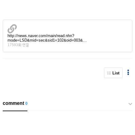
http://news.naver.com/main/read.nhn?
mode=LSD&mid=sec&sid1=102&oid=003&…
17593회 연결
List
comment
0