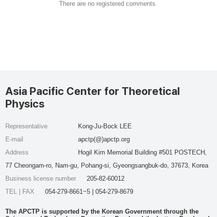
There are no registered comments.
Asia Pacific Center for Theoretical
Physics
Representative
Kong-Ju-Bock LEE
E-mail
apctp(@)apctp.org
Address
Hogil Kim Memorial Building #501 POSTECH,
77 Cheongam-ro, Nam-gu, Pohang-si, Gyeongsangbuk-do, 37673, Korea
Business license number
205-82-60012
TEL | FAX
054-279-8661~5 | 054-279-8679
The APCTP is supported by the Korean Government through the