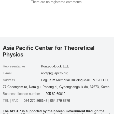
There are no registered comments.
Asia Pacific Center for Theoretical
Physics
Representative
Kong-Ju-Bock LEE
E-mail
apctp(@)apctp.org
Address
Hogil Kim Memorial Building #501 POSTECH,
77 Cheongam-ro, Nam-gu, Pohang-si, Gyeongsangbuk-do, 37673, Korea
Business license number
205-82-60012
TEL | FAX
054-279-8661~5 | 054-279-8679
The APCTP is supported by the Korean Government through the