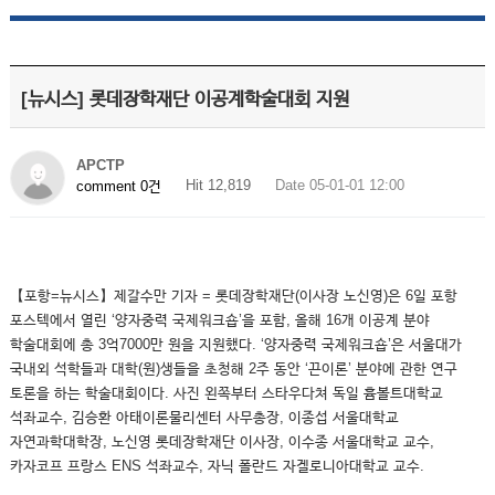
[뉴시스] 롯데장학재단 이공계학술대회 지원
APCTP
Hit 12,819
Date 05-01-01 12:00
comment 0건
【포항=뉴시스】제갈수만 기자 = 롯데장학재단(이사장 노신영)은 6일 포항
포스텍에서 열린 ‘양자중력 국제워크숍’을 포함, 올해 16개 이공계 분야
학술대회에 총 3억7000만 원을 지원했다. ‘양자중력 국제워크숍’은 서울대가
국내외 석학들과 대학(원)생들을 초청해 2주 동안 ‘끈이론’ 분야에 관한 연구
토론을 하는 학술대회이다. 사진 왼쪽부터 스타우다쳐 독일 흄볼트대학교
석좌교수, 김승환 아태이론물리센터 사무총장, 이종섭 서울대학교
자연과학대학장, 노신영 롯데장학재단 이사장, 이수종 서울대학교 교수,
카자코프 프랑스 ENS 석좌교수, 자닉 폴란드 자겔로니아대학교 교수.