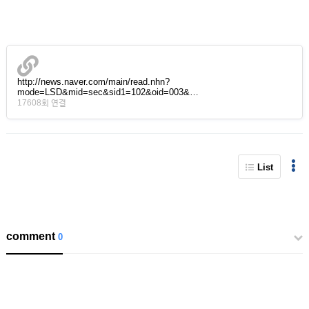
http://news.naver.com/main/read.nhn?
mode=LSD&mid=sec&sid1=102&oid=003&…
17608회 연결
List
comment
0