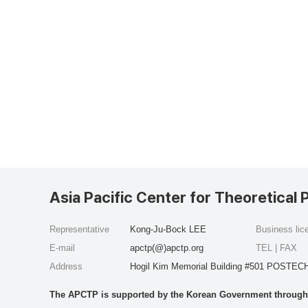
Asia Pacific Center for Theoretical 
Representative
Kong-Ju-Bock LEE
Business li
E-mail
apctp(@)apctp.org
TEL | FAX
Address
Hogil Kim Memorial Building #501 POSTECH
The APCTP is supported by the Korean Government through t