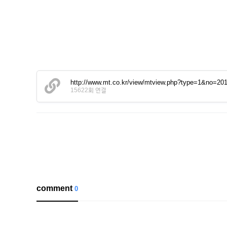
http://www.mt.co.kr/view/mtview.php?type=1&no=2
15622회 연결
comment
0