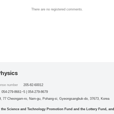
There are no registered comments.
Physics
cense number
205-82-60012
054-279-8661~5 | 054-279-8679
, 77 Cheongam-ro, Nam-gu, Pohang-si, Gyeongsangbuk-do, 37673, Korea
he Science and Technology Promotion Fund and the Lottery Fund, and wo