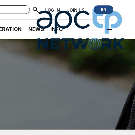
·
·
EN
LOG IN
JOIN US
ERATION
NEWS
INFO