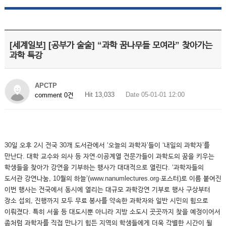
[세계일보] [공부가 술술] “과학 꿈나무들 모여라” 찾아가는
과학 특강
APCTP
Hit 13,033
Date 05-01-01 12:00
comment 0건
30일 오후 2시 전국 30개 도서관에서 ‘오늘의 과학자’들이 ‘내일의 과학자’를
만난다. 대학 교수와 의사 등 자연·이공계열 전문가들이 과학도의 꿈을 키우는
학생들을 찾아가 강연을 기부하는 행사가 대대적으로 열린다. ‘과학자들의
도서관 강연나눔, 10월의 하늘’(www.nanumlectures.org·포스터)로 이름 붙여진
이번 행사는 전국에서 동시에 열리는 대규모 과학강연 기부로 행사 구상부터
장소 섭외, 진행까지 모두 무료 봉사를 약속한 과학자와 일반 시민의 힘으로
이뤄졌다. 특히 서울 등 대도시뿐 아니라 지방 소도시 곳곳까지 찾을 예정이어서
좀처럼 과학자를 직접 만나기 힘든 지역의 학생들에게 더욱 각별한 시간이 될