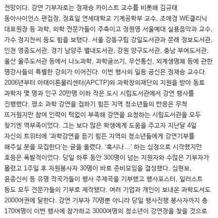
전망이다. 강연 기부자로는 정재승 카이스트 교수를 비롯해 김규태
동아사이언스 편집장, 정효일 연세대학교 기계공학부 교수, 조애경 WE클리닉
대표원장 등 과학, 의학 전문가들이 주축이고 정원영 서울예대 실용음악과 교수,
가수 정지찬씨 등도 힘을 보탰다. 서울 강동구립 강일도서관과 문래 정보도서관,
인천 영종도서관, 경기 남양주 별내도서관, 강원 양구도서관, 충남 부여도서관,
울산 울주도서관 등에서 나노과학, 과학글쓰기, 무선통신, 외계생명체 등에 관한
명강사들의 특별한 강의가 이어진다. 이번 행사의 일등 공신은 정재승 교수다.
2006년부터 아태이론물리센터(APCTP)와 과학창의재단의 지원을 받아 동료
과학자 몇 명과 인구 20만명 이하 작은 도시 시립도서관에서 강연 행사를
진행했다. 평소 과학 강연을 접하기 힘든 지역 청소년들의 반응은 무척
뜨거웠지만 참여 인력이 턱없이 부족해 강연을 요청하는 시립도서관을 모두
찾기엔 역부족이었다. 그는 보다 많은 학생에게 도움을 주고자 지난달 4일
자신의 트위터에 ‘과학강연을 듣기 힘든 지역의 청소년들에게 강연기부를
해주실 분을 모집한다’는 글을 올렸다. ‘혹시나…’ 하는 심정으로 시작했지만
호응은 폭발적이었다. 당일 하루 동안 300명이 넘는 지원자와 수많은 기부자가
몰렸고 1주일 후 자원봉사자 30명이 바로 준비모임을 결성했다. 심현보,
윤종신씨 등 유명 작곡가들이 행사 주제곡을 기부했고 행사포스터, 일러스트
등도 모두 전문가들의 기부로 제작됐다. 여러 기업과 개인이 보내온 과학도서도
2000여권에 달한다. 강연 기부자 70명뿐 아니라 당일 행사진행 봉사자까지 총
170여명이 이번 행사에 참가하고 3000여명의 청소년이 강연장을 찾을 것으로