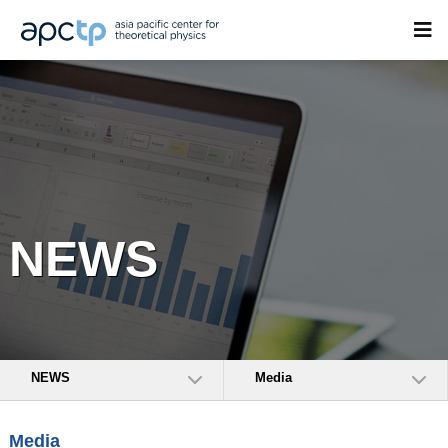
NEWS
NEWS
Media
Media