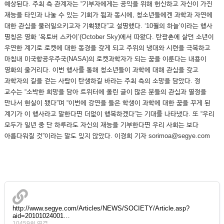
예상된다. 주최 측 관계자는 “기부자에게는 공익을 위해 헌신하고 자신이 가진
재능을 타인과 나눌 수 있는 기회가 됨과 동시에, 청소년들에겐 과학과 자연에
대한 관심을 불러일으키고자 기획됐다”고 설명했다. ‘10월의 하늘’이라는 행사
명칭은 영화 ‘옥토버 스카이’(October Sky)에서 따왔다. 탄광촌에 살던 소년이
우연한 계기로 로켓에 대한 동경을 갖게 되고 주위의 냉대와 시련을 극복하고
마침내 미국항공우주국(NASA)의 로켓과학자가 되는 꿈을 이룬다는 내용이
영화의 줄거리다. 이번 행사를 통해 청소년들이 과학에 대해 관심을 갖고
과학자의 길을 걷는 사람이 탄생하길 바라는 주최 측의 소망을 담았다. 정
교수는 “소박한 희망을 담아 트위터에 올린 글이 많은 분들의 관심과 열정을
만나서 현실이 됐다”며 “이번에 강연을 들은 학생이 과학에 대한 꿈을 꾸게 된
계기가 이 행사라고 말한다면 더없이 행복하겠다”는 기대를 나타냈다. 또 “우리
모두가 일년 중 단 하루라도 자신의 재능을 기부한다면 우리 사회는 보다
아름다워질 것”이라는 말도 잊지 않았다. 이경희 기자 sorimoa@segye.com
http://www.segye.com/Articles/NEWS/SOCIETY/Article.asp?
aid=20101024001…
10459회 연결