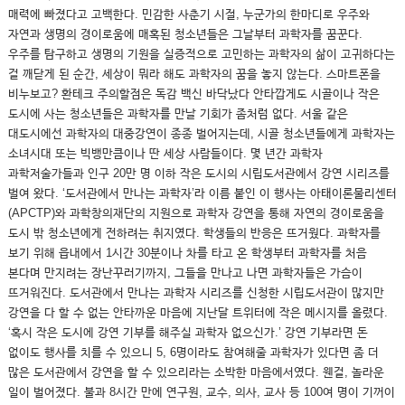
매력에 빠졌다고 고백한다. 민감한 사춘기 시절, 누군가의 한마디로 우주와
자연과 생명의 경이로움에 매혹된 청소년들은 그날부터 과학자를 꿈꾼다.
우주를 탐구하고 생명의 기원을 실증적으로 고민하는 과학자의 삶이 고귀하다는
걸 깨닫게 된 순간, 세상이 뭐라 해도 과학자의 꿈을 놓지 않는다. 스마트폰을
비누보고? 환테크 주의할점은 독감 백신 바닥났다 안타깝게도 시골이나 작은
도시에 사는 청소년들은 과학자를 만날 기회가 좀처럼 없다. 서울 같은
대도시에선 과학자의 대중강연이 종종 벌어지는데, 시골 청소년들에게 과학자는
소녀시대 또는 빅뱅만큼이나 딴 세상 사람들이다. 몇 년간 과학자
과학저술가들과 인구 20만 명 이하 작은 도시의 시립도서관에서 강연 시리즈를
벌여 왔다. ‘도서관에서 만나는 과학자’라 이름 붙인 이 행사는 아태이론물리센터
(APCTP)와 과학창의재단의 지원으로 과학자 강연을 통해 자연의 경이로움을
도시 밖 청소년에게 전하려는 취지였다. 학생들의 반응은 뜨거웠다. 과학자를
보기 위해 읍내에서 1시간 30분이나 차를 타고 온 학생부터 과학자를 처음
본다며 만지려는 장난꾸러기까지, 그들을 만나고 나면 과학자들은 가슴이
뜨거워진다. 도서관에서 만나는 과학자 시리즈를 신청한 시립도서관이 많지만
강연을 다 할 수 없는 안타까운 마음에 지난달 트위터에 작은 메시지를 올렸다.
‘혹시 작은 도시에 강연 기부를 해주실 과학자 없으신가.’ 강연 기부라면 돈
없이도 행사를 치를 수 있으니 5, 6명이라도 참여해줄 과학자가 있다면 좀 더
많은 도서관에서 강연을 할 수 있으리라는 소박한 마음에서였다. 웬걸, 놀라운
일이 벌어졌다. 불과 8시간 만에 연구원, 교수, 의사, 교사 등 100여 명이 기꺼이