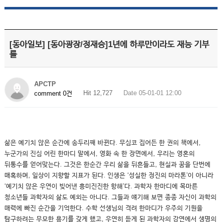
[동아일보] [동아광장/정재승]1년에 하루만이라도 재능 기부
를
APCTP
Hit 12,727
Date 05-01-01 12:00
comment 0건
삶은 예기치 않은 순간에 송두리째 바뀐다. 무심코 집어든 한 권의 책에서,
누군가의 진심 어린 한마디 말에서, 영화 속 한 장면에서, 우리는 영혼의
뒤통수를 얻어맞는다. 그것은 한순간 우리 삶을 뒤흔들고, 현실과 꿈을 단번에
매혹하며, 일상이 지향할 지표가 된다. 인생은 ‘성실한 정진의 마라톤’이 아니라
‘예기치 않은 우연이 빚어낸 흥미진진한 항해’다. 과학자 한마디에 목마른
청소년들 과학자의 삶도 예외는 아니다. 그들과 얘기해 보면 종종 자신이 과학의
매력에 빠진 순간을 기억한다. 수학 선생님의 격려 한마디가 우주의 기원을
탐구하려는 무모한 용기를 갖게 했고, 우연히 듣게 된 과학자의 강연에서 생명의