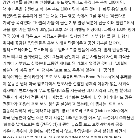
강연 기부를 하겠다며 신청했고, 허드렛일이라도 돕겠다는 분이 100여 명,
책이나 돈을 후원하고 싶다는 분도 100여 명에 이른 것이다. 하루 종일 트위터
타임라인을 훈훈하게 달구는 재능 기부 열풍 속에서 그날 우리는 ‘아름다운
기적’을 목격했다. ‘10월의 하늘’에 몰린 기부 열정 덕분에 단군 이래 한반도에서
처음 벌어지는 행사가 30일(토) 오후 2시에 거행될 예정이다. 과학자 100여 명이
전국 30여 개 작은 도시 시립도서관에서 일제히 강연 기부 행사를 한다. 행사
취지에 공감한 음악인들은 홍보 노래를 만들어주고 공연 기부를 했으며,
일러스트레이터는 포스터와 홍보 일러스트를 만들어 주었다. 밤새 만들었지만
어느 때보다 즐거웠다는 것이 그들의 전언이다. 많은 사람들이 자신의 지식을
기꺼이 기부하고 싶었는데 그동안 제대로 된 기회가 없었던 것이다. ‘10월의
하늘’이라 이름 붙인 이 행사는 ‘프로 보노 운동’의 일환이다. ‘공익을
위하여’라는 뜻의 라틴어 ‘프로 보노 푸블리코(Pro Bono Publico)’에서 유래한
이 운동은 원래 미국 법조계에서 변호사를 선임할 경제적 여유가 없는 사회적
약자에게 변호사들이 무료 법률서비스를 제공하던 데서 시작돼 다양한 분야의
전문가가 자신의 전문 지식과 재능을 기부하는 활동이다. 우리나라에서도 많은
전문가가 조용히 프로 보노 정신을 실천하고 있는데, 이 행사는 ‘프로 보노
활동의 과학자 버전’이라고나 할까. 영화 ‘옥토버 스카이(October Sky)’에서
미국 탄광촌에 살던 소년 호머 히캄은 1957년 10월 어느 날, 소련에서 쏘아올린
‘하늘을 날아오르는 별’(인공위성)에 관한 뉴스를 보고 로켓과학자의 꿈을
키운다. 주위의 냉대에도 아랑곳하지 않고, 탄광촌에서 혼자 실험을 하면서
무수한 시행착오를 거친 후 미 항공우주국(NASA)의 로켓과학자가 된다.