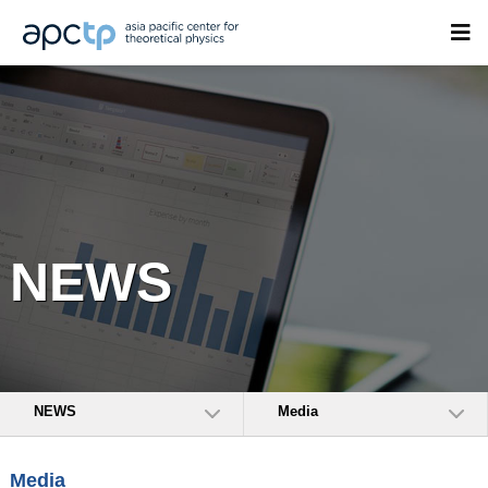
NEWS
NEWS
Media
Media