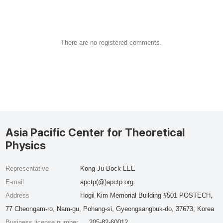
There are no registered comments.
Asia Pacific Center for Theoretical
Physics
Representative
Kong-Ju-Bock LEE
E-mail
apctp(@)apctp.org
Address
Hogil Kim Memorial Building #501 POSTECH,
77 Cheongam-ro, Nam-gu, Pohang-si, Gyeongsangbuk-do, 37673, Korea
Business license number
205-82-60012