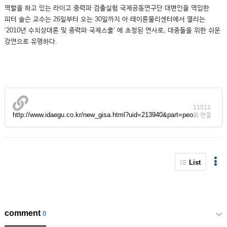
역할을 하고 있는 라이고 중력파 검출실험 국제공동연구단 대변인을 역임한
피터 솔슨 교수는 26일부터 오는 30일까지 아·태이론물리센터에서 열리는
‘2010년 수치상대론 및 중력파 국제스쿨’ 에 초청된 연사로, 대중들을 위한 쉬운
강연으로 유명하다.
11512
http://www.idaegu.co.kr/new_gisa.html?uid=213940&part=peo
회 연결
List
comment
0