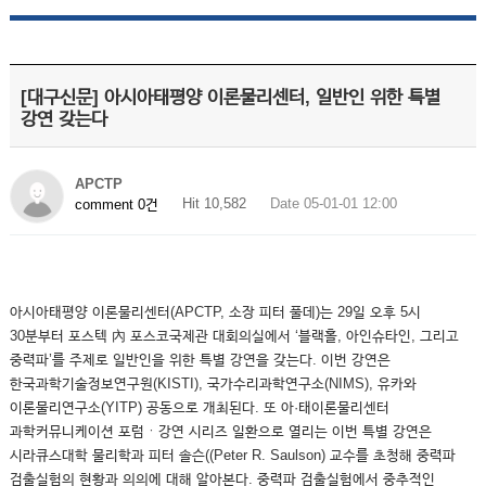
[대구신문] 아시아태평양 이론물리센터, 일반인 위한 특별
강연 갖는다
APCTP
Hit 10,582
Date 05-01-01 12:00
comment 0건
아시아태평양 이론물리센터(APCTP, 소장 피터 풀데)는 29일 오후 5시
30분부터 포스텍 內 포스코국제관 대회의실에서 ‘블랙홀, 아인슈타인, 그리고
중력파’를 주제로 일반인을 위한 특별 강연을 갖는다. 이번 강연은
한국과학기술정보연구원(KISTI), 국가수리과학연구소(NIMS), 유카와
이론물리연구소(YITP) 공동으로 개최된다. 또 아·태이론물리센터
과학커뮤니케이션 포럼ㆍ강연 시리즈 일환으로 열리는 이번 특별 강연은
시라큐스대학 물리학과 피터 솔슨((Peter R. Saulson) 교수를 초청해 중력파
검출실험의 현황과 의의에 대해 알아본다. 중력파 검출실험에서 중추적인