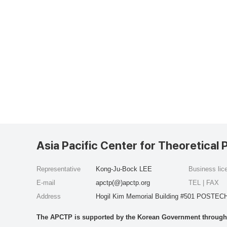
Asia Pacific Center for Theoretical 
Representative
Kong-Ju-Bock LEE
Business li
E-mail
apctp(@)apctp.org
TEL | FAX
Address
Hogil Kim Memorial Building #501 POSTECH
The APCTP is supported by the Korean Government through t