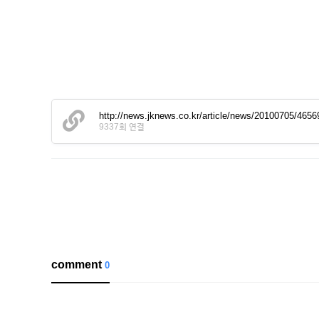
http://news.jknews.co.kr/article/news/20100705/465
9337회 연결
comment
0