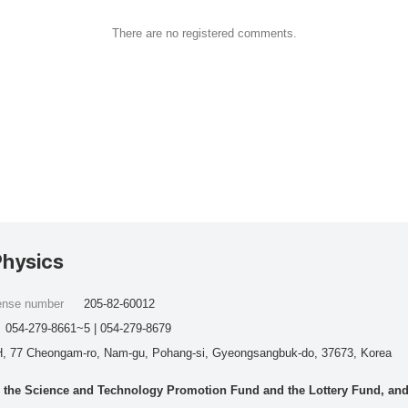
There are no registered comments.
Physics
cense number
205-82-60012
054-279-8661~5 | 054-279-8679
, 77 Cheongam-ro, Nam-gu, Pohang-si, Gyeongsangbuk-do, 37673, Korea
he Science and Technology Promotion Fund and the Lottery Fund, and wo