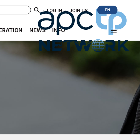
·
·
EN
LOG IN
JOIN US
ERATION
NEWS
INFO