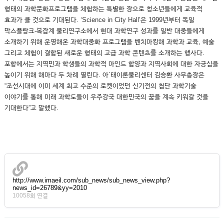
형태의 과학문화프로그램을 체험하는 특별한 장으로 청소년들에게 교육적
효과가 클 것으로 기대된다. ‘Science in City Hall’은 1999년부터 독일
막스플랑크-복잡계 물리연구소에서 현대 과학연구 성과를 일반 대중들에게
소개하기 위해 운영해온 과학대중화 프로그램을 벤치마킹해 과학과 교육, 예술
그리고 체험이 결합된 새로운 형태의 고급 과학 콘텐츠를 소개하는 행사다.
포항에서는 지역민과 학생들의 과학적 마인드 함양과 지역사회에 대한 자긍심을
높이기 위해 해마다 두 차례 열린다. 아`태이론물리센터 김승환 사무총장은
“조선시대에 이미 세계 최고 수준의 로켓이었던 신기전의 첨단 과학기술
이야기를 통해 미래 과학도들이 우주강국 대한민국의 꿈을 계속 키워갈 것을
기대한다”고 말했다.
http://www.imaeil.com/sub_news/sub_news_view.php?
news_id=26789&yy=2010
10058회 연결